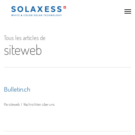
Accéder
Men
au
contenu
principal
Tous les articles de
siteweb
Bulletin.ch
Par
siteweb
Nachrichten über uns