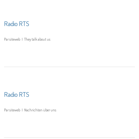
Radio RTS
Par
siteweb
They talk about us
Radio RTS
Par
siteweb
Nachrichten über uns