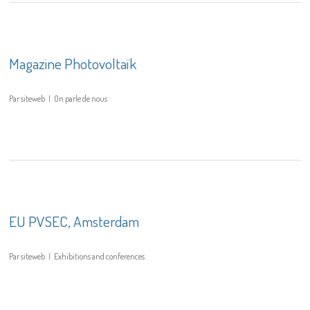
Magazine Photovoltaïk
Par
siteweb
On parle de nous
EU PVSEC, Amsterdam
Par
siteweb
Exhibitions and conferences