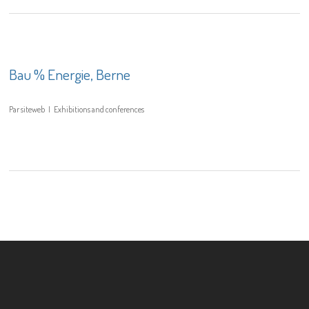
Bau % Energie, Berne
Par
siteweb
Exhibitions and conferences