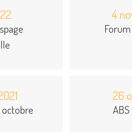
022
4 no
Espage
Forum 
lle
2021
26 
 octobre
ABS 