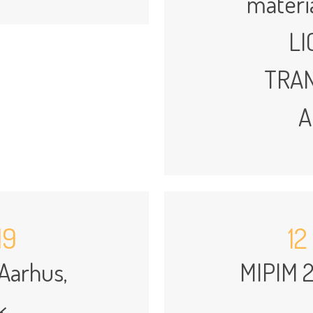
materia
LI
TRAN
A
19
12
 Aarhus,
MIPIM 2
k