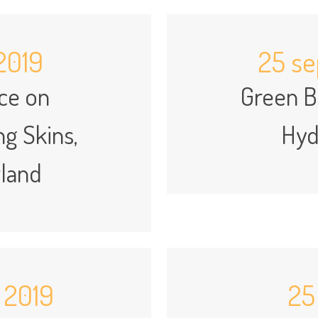
2019
25 s
ce on
Green B
g Skins,
Hyd
rland
 2019
25 