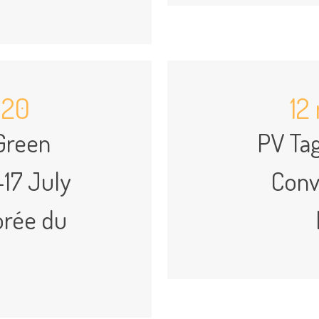
2020
12
 Green
PV Ta
-17 July
Conv
orée du