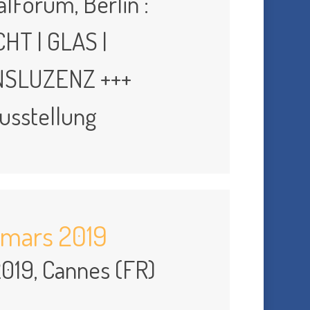
lForum, Berlin :
CHT | GLAS |
SLUZENZ +++
usstellung
 mars 2019
019, Cannes (FR)