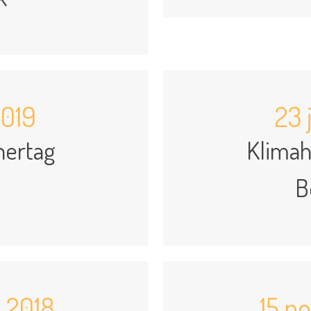
2019
23 
nertag
Klimah
B
 2018
15 n