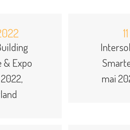
2022
1
uilding
Inters
e & Expo
Smarte
 2022,
mai 20
rland