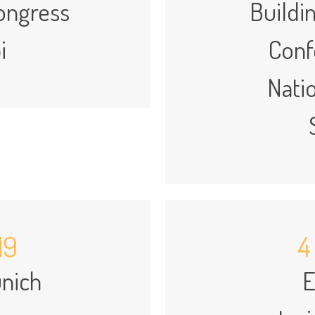
ongress
Buildi
i
Conf
Natio
19
4
ünich