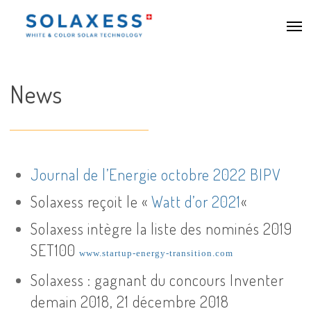
Accéder
Men
au
contenu
principal
News
Journal de l’Energie octobre 2022 BIPV
Solaxess reçoit le «
Watt d’or 2021
«
Solaxess intègre la liste des nominés 2019
SET100
www.startup-energy-transition.com
Solaxess : gagnant du concours Inventer
demain 2018, 21 décembre 2018