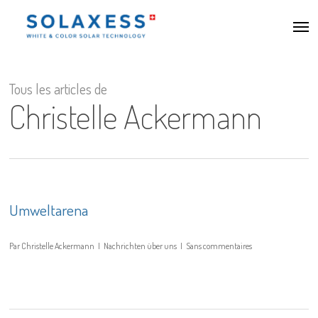
Accéder
Men
au
contenu
principal
Tous les articles de
Christelle Ackermann
Umweltarena
Par
Christelle Ackermann
Nachrichten über uns
Sans commentaires