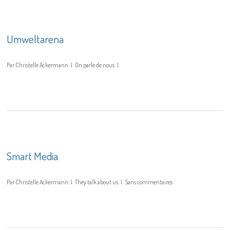
Umweltarena
Par
Christelle Ackermann
On parle de nous
Smart Media
Par
Christelle Ackermann
They talk about us
Sans commentaires